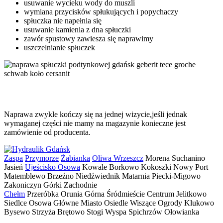
usuwanie wycieku wody do muszli
wymiana przycisków spłukujących i popychaczy
spłuczka nie napełnia się
usuwanie kamienia z dna spłuczki
zawór spustowy zawiesza się naprawimy
uszczelnianie spłuczek
Naprawa zwykle kończy się na jednej wizycie,jeśli jednak
wymaganej części nie mamy na magazynie konieczne jest
zamówienie od producenta.
Zaspa
Przymorze
Żabianka
Oliwa
Wrzeszcz
Morena Suchanino
Jasień
Ujeścisko
Osowa
Kowale Borkowo Kokoszki Nowy Port
Matemblewo Brzeźno Niedźwiednik Matarnia Piecki-Migowo
Zakoniczyn Górki Zachodnie
Chełm
Przeróbka Orunia Górna Śródmieście Centrum Jelitkowo
Siedlce Osowa Główne Miasto Osiedle Wiszące Ogrody Klukowo
Bysewo Strzyża Brętowo Stogi Wyspa Spichrzów Ołowianka