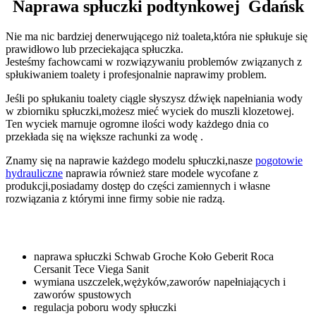
Naprawa spłuczki podtynkowej Gdańsk
Nie ma nic bardziej denerwującego niż toaleta,która nie spłukuje się
prawidłowo lub przeciekająca spłuczka.
Jesteśmy fachowcami w rozwiązywaniu problemów związanych z
spłukiwaniem toalety i profesjonalnie naprawimy problem.
Jeśli po spłukaniu toalety ciągle słyszysz dźwięk napełniania wody
w zbiorniku spłuczki,możesz mieć wyciek do muszli klozetowej.
Ten wyciek marnuje ogromne ilości wody każdego dnia co
przekłada się na większe rachunki za wodę .
Znamy się na naprawie każdego modelu spłuczki,nasze
pogotowie
hydrauliczne
naprawia również stare modele wycofane z
produkcji,posiadamy dostęp do części zamiennych i własne
rozwiązania z którymi inne firmy sobie nie radzą.
naprawa spłuczki Schwab Groche Koło Geberit Roca
Cersanit Tece Viega Sanit
wymiana uszczelek,wężyków,zaworów napełniających i
zaworów spustowych
regulacja poboru wody spłuczki