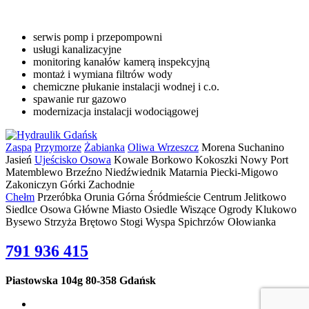
serwis pomp i przepompowni
usługi kanalizacyjne
monitoring kanałów kamerą inspekcyjną
montaż i wymiana filtrów wody
chemiczne płukanie instalacji wodnej i c.o.
spawanie rur gazowo
modernizacja instalacji wodociągowej
Zaspa
Przymorze
Żabianka
Oliwa
Wrzeszcz
Morena Suchanino
Jasień
Ujeścisko
Osowa
Kowale Borkowo Kokoszki Nowy Port
Matemblewo Brzeźno Niedźwiednik Matarnia Piecki-Migowo
Zakoniczyn Górki Zachodnie
Chełm
Przeróbka Orunia Górna Śródmieście Centrum Jelitkowo
Siedlce Osowa Główne Miasto Osiedle Wiszące Ogrody Klukowo
Bysewo Strzyża Brętowo Stogi Wyspa Spichrzów Ołowianka
791 936 415
Piastowska 104g
80-358 Gdańsk