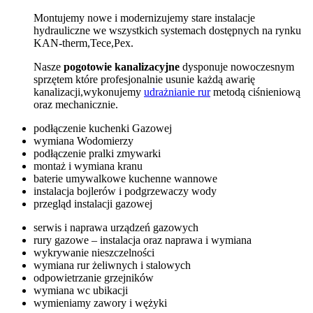
Montujemy nowe i modernizujemy stare instalacje
hydrauliczne we wszystkich systemach dostępnych na rynku
KAN-therm,Tece,Pex.
Nasze
pogotowie kanalizacyjne
dysponuje nowoczesnym
sprzętem które profesjonalnie usunie każdą awarię
kanalizacji,wykonujemy
udrażnianie rur
metodą ciśnieniową
oraz mechanicznie.
podłączenie kuchenki Gazowej
wymiana Wodomierzy
podłączenie pralki zmywarki
montaż i wymiana kranu
baterie umywalkowe kuchenne wannowe
instalacja bojlerów i podgrzewaczy wody
przegląd instalacji gazowej
serwis i naprawa urządzeń gazowych
rury gazowe – instalacja oraz naprawa i wymiana
wykrywanie nieszczelności
wymiana rur żeliwnych i stalowych
odpowietrzanie grzejników
wymiana wc ubikacji
wymieniamy zawory i wężyki